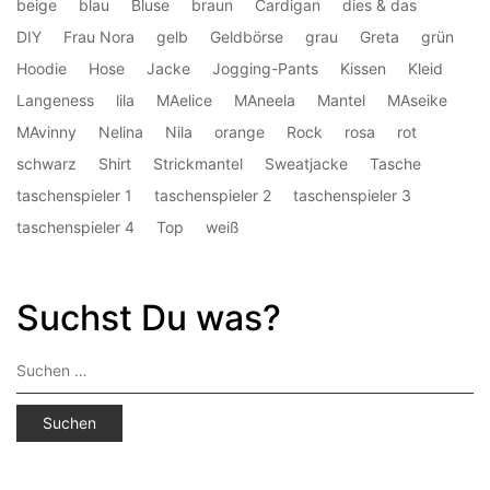
beige
blau
Bluse
braun
Cardigan
dies & das
DIY
Frau Nora
gelb
Geldbörse
grau
Greta
grün
Hoodie
Hose
Jacke
Jogging-Pants
Kissen
Kleid
Langeness
lila
MAelice
MAneela
Mantel
MAseike
MAvinny
Nelina
Nila
orange
Rock
rosa
rot
schwarz
Shirt
Strickmantel
Sweatjacke
Tasche
taschenspieler 1
taschenspieler 2
taschenspieler 3
taschenspieler 4
Top
weiß
Suchst Du was?
Suchen
nach: