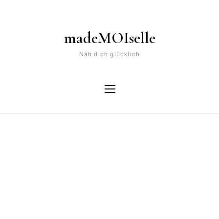
madeMOIselle
Näh dich glücklich
Tag
Tasche