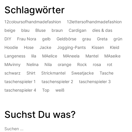
Schlagwörter
12coloursofhandmadefashion
12lettersofhandmadefashion
beige
blau
Bluse
braun
Cardigan
dies & das
DIY
Frau Nora
gelb
Geldbörse
grau
Greta
grün
Hoodie
Hose
Jacke
Jogging-Pants
Kissen
Kleid
Langeness
lila
MAelice
MAneela
Mantel
MAseike
MAvinny
Nelina
Nila
orange
Rock
rosa
rot
schwarz
Shirt
Strickmantel
Sweatjacke
Tasche
taschenspieler 1
taschenspieler 2
taschenspieler 3
taschenspieler 4
Top
weiß
Suchst Du was?
Suchen