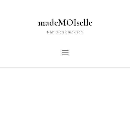
madeMOIselle
Näh dich glücklich
Tag
taschenspieler 1