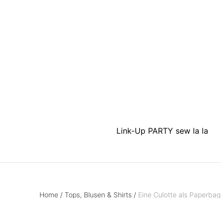
Link-Up PARTY sew la la
Home
/
Tops, Blusen & Shirts
/
Eine Culotte als Paperbag