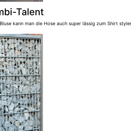
bi-Talent
luse kann man die Hose auch super lässig zum Shirt style