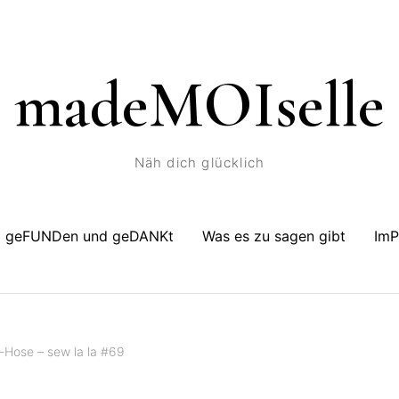
madeMOIselle
Näh dich glücklich
geFUNDen und geDANKt
Was es zu sagen gibt
Im
-Hose – sew la la #69