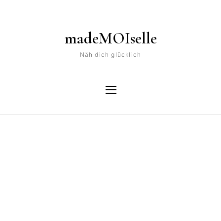
madeMOIselle
Näh dich glücklich
Tag
majuna