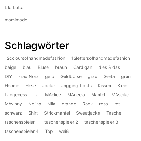
Lila Lotta
mamimade
Schlagwörter
12coloursofhandmadefashion
12lettersofhandmadefashion
beige
blau
Bluse
braun
Cardigan
dies & das
DIY
Frau Nora
gelb
Geldbörse
grau
Greta
grün
Hoodie
Hose
Jacke
Jogging-Pants
Kissen
Kleid
Langeness
lila
MAelice
MAneela
Mantel
MAseike
MAvinny
Nelina
Nila
orange
Rock
rosa
rot
schwarz
Shirt
Strickmantel
Sweatjacke
Tasche
taschenspieler 1
taschenspieler 2
taschenspieler 3
taschenspieler 4
Top
weiß