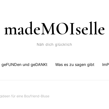
madeMOIselle
Näh dich glücklich
geFUNDen und geDANKt
Was es zu sagen gibt
Im
ngideen für eine Boyfriend-Bluse