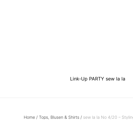
Link-Up PARTY sew la la
Home
/
Tops, Blusen & Shirts
/
sew la la No 4/20 – Styli