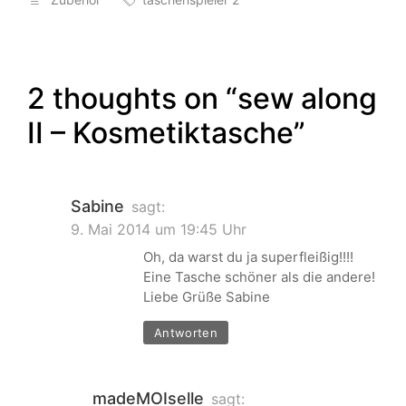
2 thoughts on “
sew along
II – Kosmetiktasche
”
Sabine
sagt:
9. Mai 2014 um 19:45 Uhr
Oh, da warst du ja superfleißig!!!!
Eine Tasche schöner als die andere!
Liebe Grüße Sabine
Antworten
madeMOIselle
sagt: