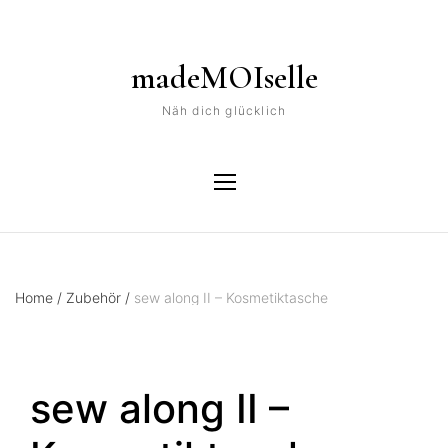
madeMOIselle
Näh dich glücklich
Home
/
Zubehör
/
sew along II – Kosmetiktasche
sew along II –