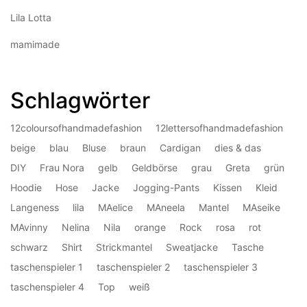
Lila Lotta
mamimade
Schlagwörter
12coloursofhandmadefashion
12lettersofhandmadefashion
beige
blau
Bluse
braun
Cardigan
dies & das
DIY
Frau Nora
gelb
Geldbörse
grau
Greta
grün
Hoodie
Hose
Jacke
Jogging-Pants
Kissen
Kleid
Langeness
lila
MAelice
MAneela
Mantel
MAseike
MAvinny
Nelina
Nila
orange
Rock
rosa
rot
schwarz
Shirt
Strickmantel
Sweatjacke
Tasche
taschenspieler 1
taschenspieler 2
taschenspieler 3
taschenspieler 4
Top
weiß