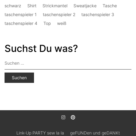
schwarz
Shirt
Strickmantel
Sweatjacke
Tasche
taschenspieler 1
taschenspieler 2
taschenspieler 3
taschenspieler 4
Top
weiß
Suchst Du was?
Suchen
nach:
Link-Up PARTY sew la la
geFUNDen und geDANKt