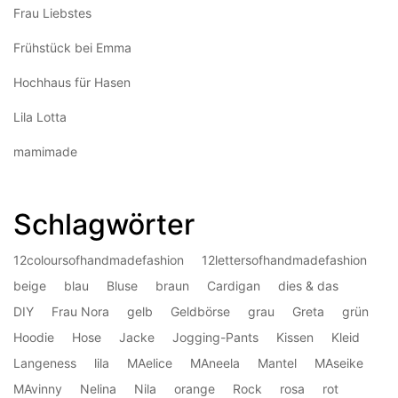
Frau Liebstes
Frühstück bei Emma
Hochhaus für Hasen
Lila Lotta
mamimade
Schlagwörter
12coloursofhandmadefashion
12lettersofhandmadefashion
beige
blau
Bluse
braun
Cardigan
dies & das
DIY
Frau Nora
gelb
Geldbörse
grau
Greta
grün
Hoodie
Hose
Jacke
Jogging-Pants
Kissen
Kleid
Langeness
lila
MAelice
MAneela
Mantel
MAseike
MAvinny
Nelina
Nila
orange
Rock
rosa
rot