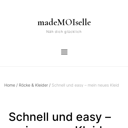
madeMOIselle
Näh dich glücklich
Home
/
Röcke & Kleider
/
Schnell und easy – mein neues Kleid
Schnell und easy –