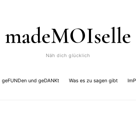
madeMOIselle
Näh dich glücklich
geFUNDen und geDANKt
Was es zu sagen gibt
Im