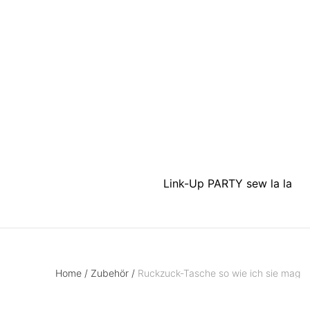
Link-Up PARTY sew la la
Home
/
Zubehör
/
Ruckzuck-Tasche so wie ich sie mag