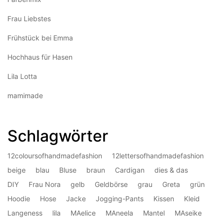
Frau Liebstes
Frühstück bei Emma
Hochhaus für Hasen
Lila Lotta
mamimade
Schlagwörter
12coloursofhandmadefashion
12lettersofhandmadefashion
beige
blau
Bluse
braun
Cardigan
dies & das
DIY
Frau Nora
gelb
Geldbörse
grau
Greta
grün
Hoodie
Hose
Jacke
Jogging-Pants
Kissen
Kleid
Langeness
lila
MAelice
MAneela
Mantel
MAseike