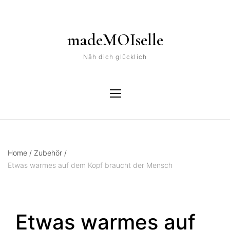
madeMOIselle
Näh dich glücklich
Home
/
Zubehör
/
Etwas warmes auf dem Kopf braucht der Mensch
Etwas warmes auf