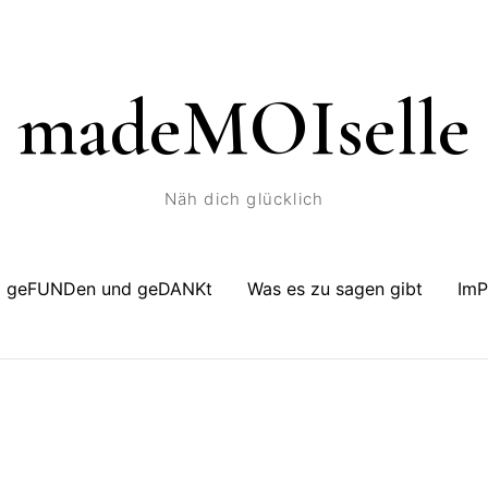
madeMOIselle
Näh dich glücklich
geFUNDen und geDANKt
Was es zu sagen gibt
Im