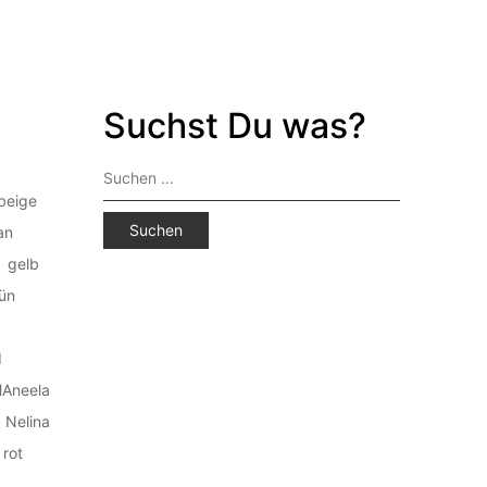
Suchst Du was?
Suchen
nach:
beige
an
gelb
ün
d
Aneela
Nelina
rot