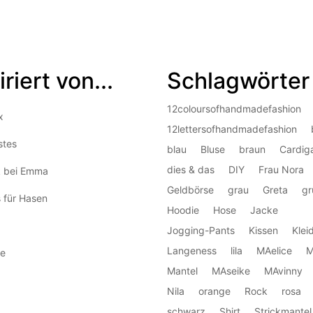
iriert von...
Schlagwörter
12coloursofhandmadefashion
x
12lettersofhandmadefashion
stes
blau
Bluse
braun
Cardig
dies & das
DIY
Frau Nora
k bei Emma
Geldbörse
grau
Greta
gr
 für Hasen
Hoodie
Hose
Jacke
Jogging-Pants
Kissen
Klei
Langeness
lila
MAelice
M
e
Mantel
MAseike
MAvinny
Nila
orange
Rock
rosa
schwarz
Shirt
Strickmantel