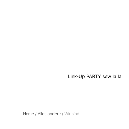
Link-Up PARTY sew la la
Home
/
Alles andere
/
Wir sind…