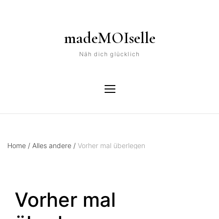
madeMOIselle
Näh dich glücklich
Home
/
Alles andere
/
Vorher mal überlegen
Vorher mal