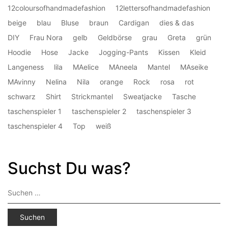
12coloursofhandmadefashion
12lettersofhandmadefashion
beige
blau
Bluse
braun
Cardigan
dies & das
DIY
Frau Nora
gelb
Geldbörse
grau
Greta
grün
Hoodie
Hose
Jacke
Jogging-Pants
Kissen
Kleid
Langeness
lila
MAelice
MAneela
Mantel
MAseike
MAvinny
Nelina
Nila
orange
Rock
rosa
rot
schwarz
Shirt
Strickmantel
Sweatjacke
Tasche
taschenspieler 1
taschenspieler 2
taschenspieler 3
taschenspieler 4
Top
weiß
Suchst Du was?
Suchen
nach: