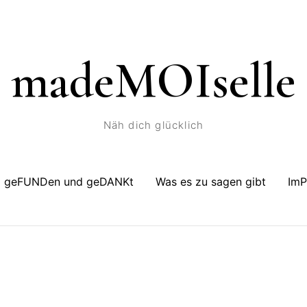
madeMOIselle
Näh dich glücklich
geFUNDen und geDANKt
Was es zu sagen gibt
Im