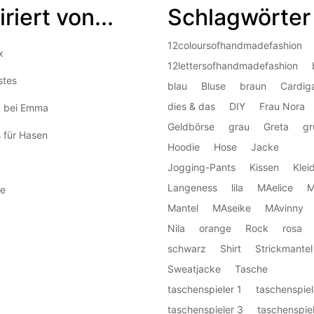
iriert von...
Schlagwörter
12coloursofhandmadefashion
x
12lettersofhandmadefashion
stes
blau
Bluse
braun
Cardig
dies & das
DIY
Frau Nora
k bei Emma
Geldbörse
grau
Greta
gr
 für Hasen
Hoodie
Hose
Jacke
Jogging-Pants
Kissen
Klei
Langeness
lila
MAelice
M
e
Mantel
MAseike
MAvinny
Nila
orange
Rock
rosa
schwarz
Shirt
Strickmantel
Sweatjacke
Tasche
taschenspieler 1
taschenspiel
taschenspieler 3
taschenspiel