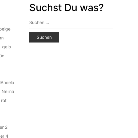
Suchst Du was?
Suchen
nach:
beige
an
gelb
ün
d
Aneela
Nelina
rot
er 2
er 4