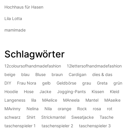
Hochhaus für Hasen
Lila Lotta
mamimade
Schlagwörter
12coloursofhandmadefashion
12lettersofhandmadefashion
beige
blau
Bluse
braun
Cardigan
dies & das
DIY
Frau Nora
gelb
Geldbörse
grau
Greta
grün
Hoodie
Hose
Jacke
Jogging-Pants
Kissen
Kleid
Langeness
lila
MAelice
MAneela
Mantel
MAseike
MAvinny
Nelina
Nila
orange
Rock
rosa
rot
schwarz
Shirt
Strickmantel
Sweatjacke
Tasche
taschenspieler 1
taschenspieler 2
taschenspieler 3