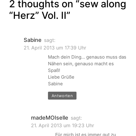
2 thoughts on “
sew along
“Herz” Vol. II
”
Sabine
sagt:
21. April 2013 um 17:39 Uhr
Mach dein Ding… genauso muss das
Nähen sein, genauso macht es
Spaß!
Liebe Grüße
Sabine
Antworten
madeMOIselle
sagt:
21. April 2013 um 19:23 Uhr
Für mich ist es immer gut zu