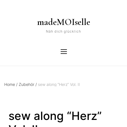
madeMOIselle
Näh dich glücklich
Home
/
Zubehör
/
sew along “Herz” Vol. II
sew along “Herz”