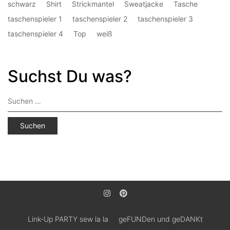
schwarz
Shirt
Strickmantel
Sweatjacke
Tasche
taschenspieler 1
taschenspieler 2
taschenspieler 3
taschenspieler 4
Top
weiß
Suchst Du was?
Suchen
nach:
Link-Up PARTY sew la la
geFUNDen und geDANKt