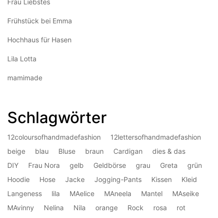
Frau Liebstes
Frühstück bei Emma
Hochhaus für Hasen
Lila Lotta
mamimade
Schlagwörter
12coloursofhandmadefashion
12lettersofhandmadefashion
beige
blau
Bluse
braun
Cardigan
dies & das
DIY
Frau Nora
gelb
Geldbörse
grau
Greta
grün
Hoodie
Hose
Jacke
Jogging-Pants
Kissen
Kleid
Langeness
lila
MAelice
MAneela
Mantel
MAseike
MAvinny
Nelina
Nila
orange
Rock
rosa
rot