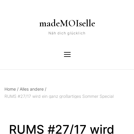
madeMOIselle
Näh dich glücklich
Home
/
Alles andere
/
RUMS #27/17 wird ein ganz großartiges Sommer Special
RUMS #27/17 wird