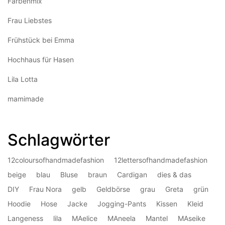
Farbenmix
Frau Liebstes
Frühstück bei Emma
Hochhaus für Hasen
Lila Lotta
mamimade
Schlagwörter
12coloursofhandmadefashion
12lettersofhandmadefashion
beige
blau
Bluse
braun
Cardigan
dies & das
DIY
Frau Nora
gelb
Geldbörse
grau
Greta
grün
Hoodie
Hose
Jacke
Jogging-Pants
Kissen
Kleid
Langeness
lila
MAelice
MAneela
Mantel
MAseike