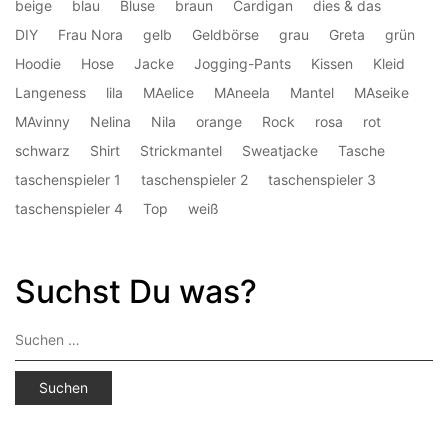
beige
blau
Bluse
braun
Cardigan
dies & das
DIY
Frau Nora
gelb
Geldbörse
grau
Greta
grün
Hoodie
Hose
Jacke
Jogging-Pants
Kissen
Kleid
Langeness
lila
MAelice
MAneela
Mantel
MAseike
MAvinny
Nelina
Nila
orange
Rock
rosa
rot
schwarz
Shirt
Strickmantel
Sweatjacke
Tasche
taschenspieler 1
taschenspieler 2
taschenspieler 3
taschenspieler 4
Top
weiß
Suchst Du was?
Suchen
nach: