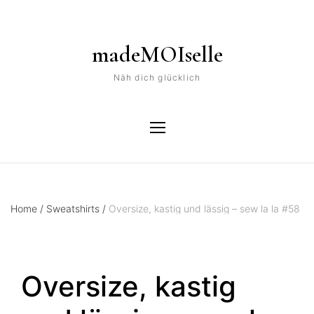
madeMOIselle
Näh dich glücklich
Home
/
Sweatshirts
/
Oversize, kastig und lässig – sew la la #58
Oversize, kastig