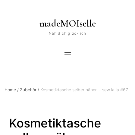
madeMOIselle
Näh dich glücklich
Home
/
Zubehör
/
Kosmetiktasche selber nähen – sew la la #67
Kosmetiktasche