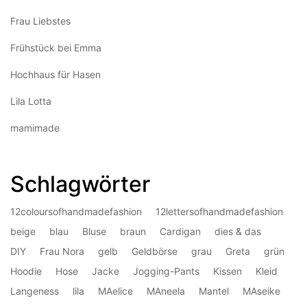
Frau Liebstes
Frühstück bei Emma
Hochhaus für Hasen
Lila Lotta
mamimade
Schlagwörter
12coloursofhandmadefashion
12lettersofhandmadefashion
beige
blau
Bluse
braun
Cardigan
dies & das
DIY
Frau Nora
gelb
Geldbörse
grau
Greta
grün
Hoodie
Hose
Jacke
Jogging-Pants
Kissen
Kleid
Langeness
lila
MAelice
MAneela
Mantel
MAseike