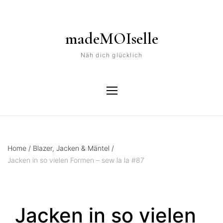
madeMOIselle
Näh dich glücklich
Home
/
Blazer, Jacken & Mäntel
/
Jacken in so vielen Formen – sew la la #87
Jacken in so vielen