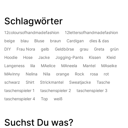
Schlagwörter
12coloursofhandmadefashion
12lettersofhandmadefashion
beige
blau
Bluse
braun
Cardigan
dies & das
DIY
Frau Nora
gelb
Geldbörse
grau
Greta
grün
Hoodie
Hose
Jacke
Jogging-Pants
Kissen
Kleid
Langeness
lila
MAelice
MAneela
Mantel
MAseike
MAvinny
Nelina
Nila
orange
Rock
rosa
rot
schwarz
Shirt
Strickmantel
Sweatjacke
Tasche
taschenspieler 1
taschenspieler 2
taschenspieler 3
taschenspieler 4
Top
weiß
Suchst Du was?