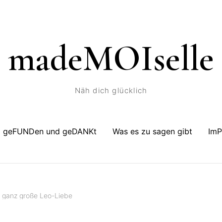
madeMOIselle
Näh dich glücklich
geFUNDen und geDANKt
Was es zu sagen gibt
Im
e ganz große Leo-Liebe