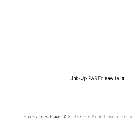
Link-Up PARTY sew la la
Home
/
Tops, Blusen & Shirts
/
Eine Pluderbluse und ein