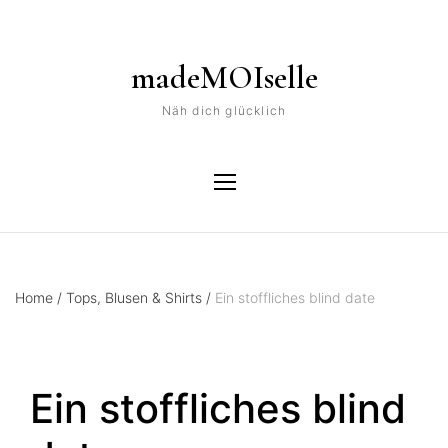
madeMOIselle
Näh dich glücklich
Home
/
Tops, Blusen & Shirts
/
Ein stoffliches blind date
Ein stoffliches blind