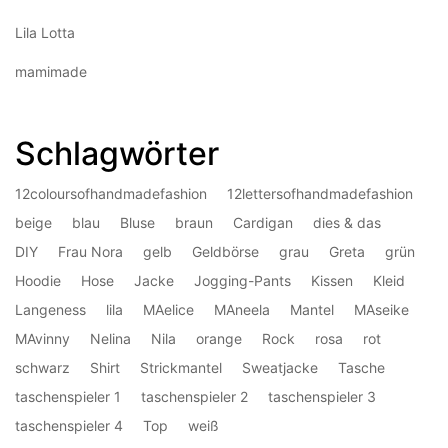
Lila Lotta
mamimade
Schlagwörter
12coloursofhandmadefashion
12lettersofhandmadefashion
beige
blau
Bluse
braun
Cardigan
dies & das
DIY
Frau Nora
gelb
Geldbörse
grau
Greta
grün
Hoodie
Hose
Jacke
Jogging-Pants
Kissen
Kleid
Langeness
lila
MAelice
MAneela
Mantel
MAseike
MAvinny
Nelina
Nila
orange
Rock
rosa
rot
schwarz
Shirt
Strickmantel
Sweatjacke
Tasche
taschenspieler 1
taschenspieler 2
taschenspieler 3
taschenspieler 4
Top
weiß