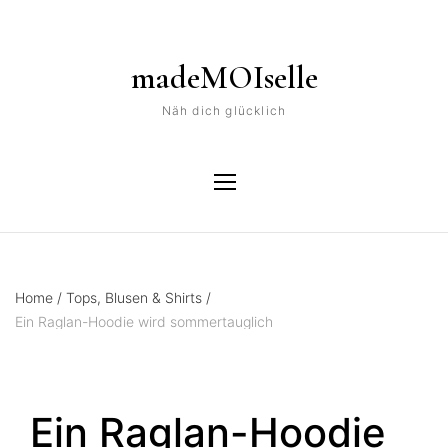
madeMOIselle
Näh dich glücklich
Home
/
Tops, Blusen & Shirts
/
Ein Raglan-Hoodie wird sommertauglich
Ein Raglan-Hoodie