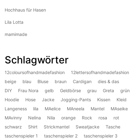
Hochhaus für Hasen
Lila Lotta
mamimade
Schlagwörter
12coloursofhandmadefashion
12lettersofhandmadefashion
beige
blau
Bluse
braun
Cardigan
dies & das
DIY
Frau Nora
gelb
Geldbörse
grau
Greta
grün
Hoodie
Hose
Jacke
Jogging-Pants
Kissen
Kleid
Langeness
lila
MAelice
MAneela
Mantel
MAseike
MAvinny
Nelina
Nila
orange
Rock
rosa
rot
schwarz
Shirt
Strickmantel
Sweatjacke
Tasche
taschenspieler 1
taschenspieler 2
taschenspieler 3