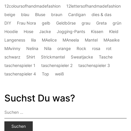
12coloursofhandmadefashion
12lettersofhandmadefashion
beige
blau
Bluse
braun
Cardigan
dies & das
DIY
Frau Nora
gelb
Geldbörse
grau
Greta
grün
Hoodie
Hose
Jacke
Jogging-Pants
Kissen
Kleid
Langeness
lila
MAelice
MAneela
Mantel
MAseike
MAvinny
Nelina
Nila
orange
Rock
rosa
rot
schwarz
Shirt
Strickmantel
Sweatjacke
Tasche
taschenspieler 1
taschenspieler 2
taschenspieler 3
taschenspieler 4
Top
weiß
Suchst Du was?
Suchen
nach: