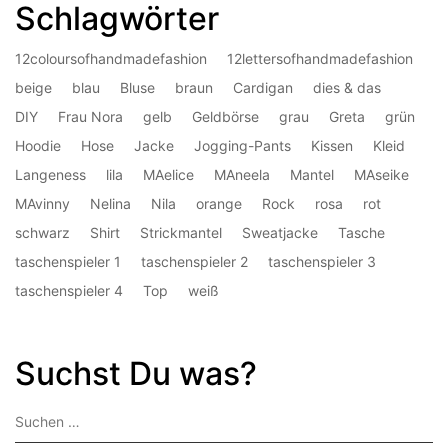
Schlagwörter
12coloursofhandmadefashion
12lettersofhandmadefashion
beige
blau
Bluse
braun
Cardigan
dies & das
DIY
Frau Nora
gelb
Geldbörse
grau
Greta
grün
Hoodie
Hose
Jacke
Jogging-Pants
Kissen
Kleid
Langeness
lila
MAelice
MAneela
Mantel
MAseike
MAvinny
Nelina
Nila
orange
Rock
rosa
rot
schwarz
Shirt
Strickmantel
Sweatjacke
Tasche
taschenspieler 1
taschenspieler 2
taschenspieler 3
taschenspieler 4
Top
weiß
Suchst Du was?
Suchen
nach: