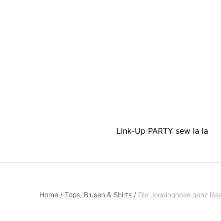
Link-Up PARTY sew la la
Home
/
Tops, Blusen & Shirts
/
Die Jogginghose ganz läss