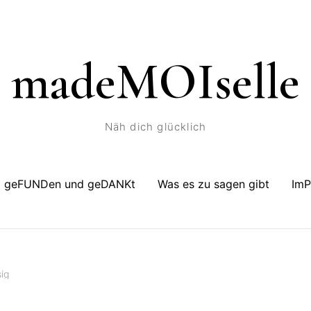
madeMOIselle
Näh dich glücklich
geFUNDen und geDANKt
Was es zu sagen gibt
Im
ig