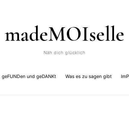
madeMOIselle
Näh dich glücklich
geFUNDen und geDANKt
Was es zu sagen gibt
Im