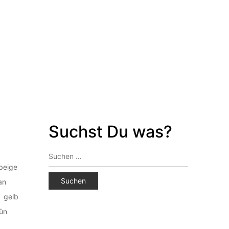
Suchst Du was?
Suchen
nach:
beige
an
gelb
ün