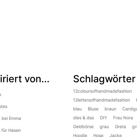
iriert von...
Schlagwörter
12coloursofhandmadefashion
x
12lettersofhandmadefashion
stes
blau
Bluse
braun
Cardig
dies & das
DIY
Frau Nora
k bei Emma
Geldbörse
grau
Greta
gr
 für Hasen
Hoodie
Hose
Jacke