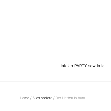
Link-Up PARTY sew la la
Home
/
Alles andere
/
Der Herbst in bunt