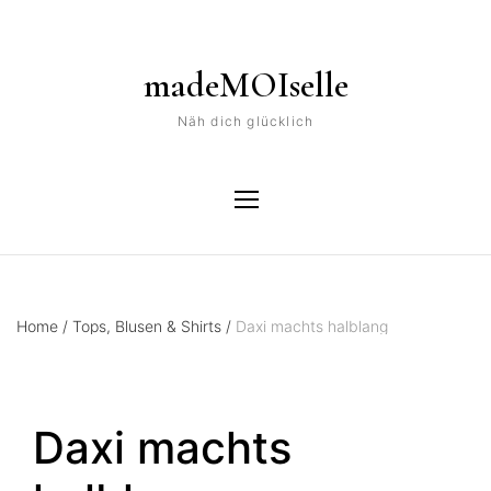
madeMOIselle
Näh dich glücklich
Home
/
Tops, Blusen & Shirts
/
Daxi machts halblang
Daxi machts