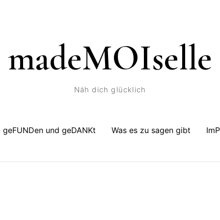
madeMOIselle
Näh dich glücklich
geFUNDen und geDANKt
Was es zu sagen gibt
Im