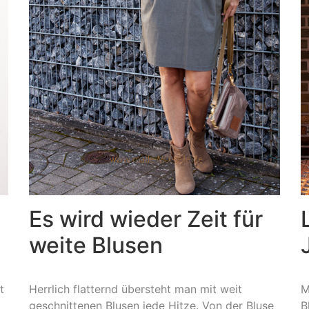
Es wird wieder Zeit für
weite Blusen
t
Herrlich flatternd übersteht man mit weit
M
geschnittenen Blusen jede Hitze. Von der Bluse
B