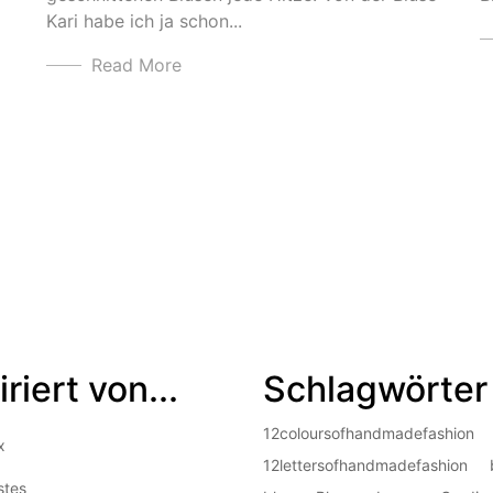
Kari habe ich ja schon...
Read More
iriert von...
Schlagwörter
12coloursofhandmadefashion
x
12lettersofhandmadefashion
stes