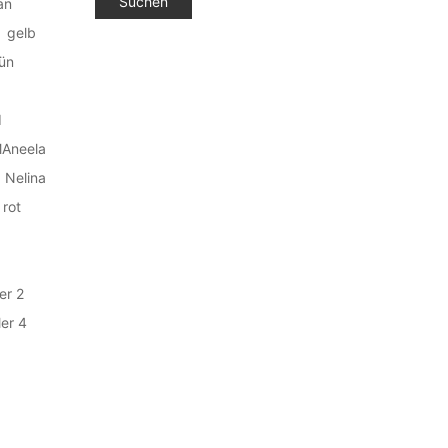
an
gelb
ün
d
Aneela
Nelina
rot
er 2
er 4