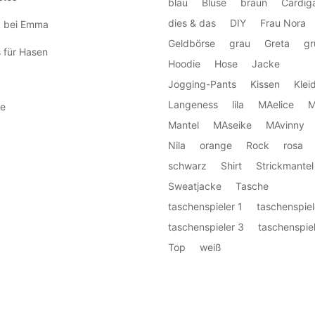
blau
Bluse
braun
Cardig
dies & das
DIY
Frau Nora
k bei Emma
Geldbörse
grau
Greta
gr
 für Hasen
Hoodie
Hose
Jacke
Jogging-Pants
Kissen
Klei
Langeness
lila
MAelice
M
e
Mantel
MAseike
MAvinny
Nila
orange
Rock
rosa
schwarz
Shirt
Strickmantel
Sweatjacke
Tasche
taschenspieler 1
taschenspiel
taschenspieler 3
taschenspiel
Top
weiß