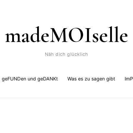
madeMOIselle
Näh dich glücklich
geFUNDen und geDANKt
Was es zu sagen gibt
Im