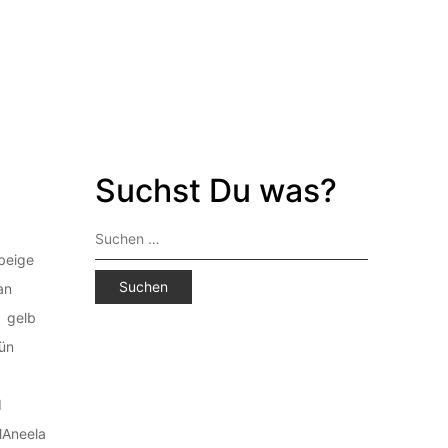
Suchst Du was?
Suchen
nach:
beige
an
gelb
ün
d
Aneela