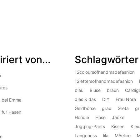
iriert von...
Schlagwörter
12coloursofhandmadefashion
x
12lettersofhandmadefashion
stes
blau
Bluse
braun
Cardig
dies & das
DIY
Frau Nora
k bei Emma
Geldbörse
grau
Greta
gr
 für Hasen
Hoodie
Hose
Jacke
Jogging-Pants
Kissen
Klei
Langeness
lila
MAelice
M
e